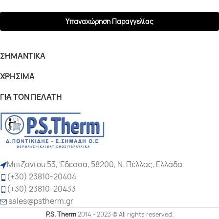
Υπαναχώρηση Παραγγελίας
ΣΗΜΑΝΤΙΚΆ
ΧΡΉΣΙΜΑ
ΓΙΆ ΤΟΝ ΠΕΛΆΤΗ
Μπιζανίου 53, Έδεσσα, 58200, Ν. Πέλλας, Ελλάδα
(+30) 23810-20404
(+30) 23810-20433
sales
@pstherm.gr
P.S. Therm
2014 - 2023 © All rights reserved.