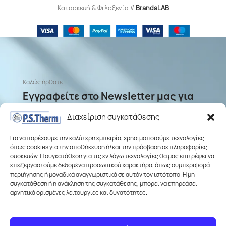
Κατασκευή & Φιλοξενία //
BrandaLAB
Καλώς ήρθατε
Εγγραφείτε στο Newsletter μας για
ενημερώσεις σχετικά με προσφορές
Διαχείριση συγκατάθεσης
και νέα προϊόντα
Για να παρέχουμε την καλύτερη εμπειρία, χρησιμοποιούμε τεχνολογίες
όπως cookies για την αποθήκευση ή/και την πρόσβαση σε πληροφορίες
συσκευών. Η συγκατάθεση για τις εν λόγω τεχνολογίες θα μας επιτρέψει να
επεξεργαστούμε δεδομένα προσωπικού χαρακτήρα, όπως συμπεριφορά
περιήγησης ή μοναδικά αναγνωριστικά σε αυτόν τον ιστότοπο. Η μη
συγκατάθεση ή η ανάκληση της συγκατάθεσης, μπορεί να επηρεάσει
αρνητικά ορισμένες λειτουργίες και δυνατότητες.
Σύμφωνα με την
Πολιτική απορρήτου