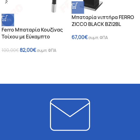
Μπαταρία νιπτήρα FERRO
-18%
ZICCO BLACK BZI2BL
Ferro Μπαταρία Κουζίνας
Τοίχου με Εύκαμπτο
67,00
€
συμπ. ΦΠΑ
Ρουξούνι Algeo BAG5FB
82,00
€
Χρωμέ Μαύρο
100,00
€
συμπ. ΦΠΑ