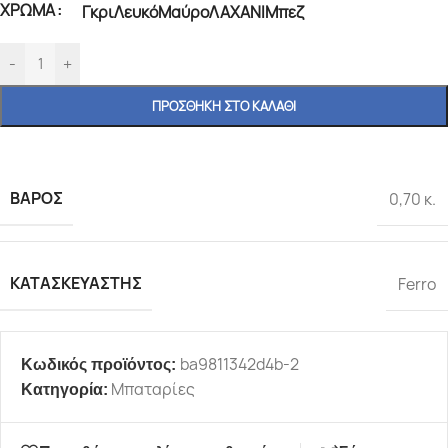
ΧΡΏΜΑ
Γκρι
Λευκό
Μαύρο
ΛΑΧΑΝΙ
Μπεζ
-
+
ΠΡΟΣΘΉΚΗ ΣΤΟ ΚΑΛΆΘΙ
ΒΆΡΟΣ
0,70 κ.
ΚΑΤΑΣΚΕΥΑΣΤΉΣ
Ferro
ba9811342d4b-2
Κωδικός προϊόντος:
Μπαταρίες
Κατηγορία: