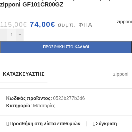
zipponi GF101CR00GZ
zipponi
74,00
€
115,00
€
συμπ. ΦΠΑ
-
+
ΠΡΟΣΘΉΚΗ ΣΤΟ ΚΑΛΆΘΙ
ΚΑΤΑΣΚΕΥΑΣΤΉΣ
zipponi
Κωδικός προϊόντος:
0523b277b3d6
Κατηγορία:
Μπαταρίες
Προσθήκη στη λίστα επιθυμιών
Σύγκριση