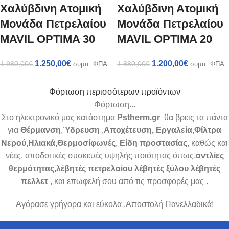
Χαλύβδινη Ατομική
Χαλύβδινη Ατομική
Μονάδα Πετρελαίου
Μονάδα Πετρελαίου
MAVIL OPTIMA 30
MAVIL OPTIMA 20
1.250,00
€
1.200,00
€
1.980,00
€
1.880,00
€
συμπ. ΦΠΑ
συμπ. ΦΠΑ
Φόρτωση περισσότερων προϊόντων
Φόρτωση...
Στο ηλεκτρονικό μας κατάστημα
Pstherm.gr
θα βρεις τα πάντα
για
Θέρμανση
,
Ύδρευση
,
Αποχέτευση,
Εργαλεία
,
Φίλτρα
Νερού,Ηλιακά,Θερμοσίφωνές
,
Είδη προστασίας
, καθώς και
νέες, αποδοτικές συσκευές υψηλής ποιότητας όπως,
αντλίες
θερμότητας,λέβητές πετρελαίου λέβητές ξύλου λέβητές
πελλετ
, και επωφελή σου από τις προσφορές μας .
Αγόρασε γρήγορα και εύκολα .Αποστολή Πανελλαδικά!