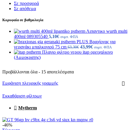
Σε προσφορά
Σε απόθεμα
Κορυφαία σε βαθμολογία
Λιπαντικο wurth multi
400ml 089305540
5,10
€
συμπ. ΦΠΑ
PLUS Βραχίονας για
Original
Η
γεραvάκι μπαλκονιού 75 cm
43,99
€
63,30
€
συμπ. ΦΠΑ
price
τρέχουσα
Πλαγιο φιλτρο νερου itap ορειχαλκινο
was:
τιμή
(Αμμοκρατης)
63,30€.
είναι:
43,99€.
Sorted
Προβάλλονται όλα - 15 αποτελέσματα
by
latest
Εμφάνιση πλευρικής γραμμής
Εκκαθάριση φίλτρων
Mytherm
-46%