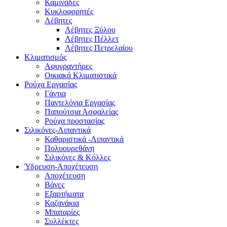
Καμινάδες
Κυκλοφορητές
Λέβητες
Λέβητες Ξύλου
Λέβητες Πέλλετ
Λέβητες Πετρελαίου
Κλιματισμός
Αφυγραντήρες
Οικιακά Κλιματιστικά
Ρούχα Εργασίας
Γάντια
Παντελόνια Εργασίας
Παπούτσια Ασφαλείας
Ρούχα προστασίας
Σιλικόνες-Λιπαντικά
Καθαριστικά -Λιπαντικά
Πολυουρεθάνη
Σιλικόνες & Κόλλες
Ύδρευση-Αποχέτευση
Αποχέτευση
Βάνες
Εξαρτήματα
Καζανάκια
Μπαταρίες
Συλλέκτες