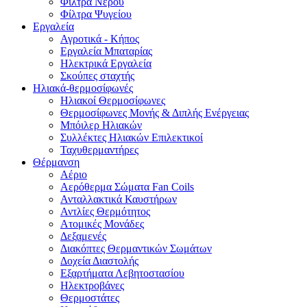
Φίλτρα Νερού
Φίλτρα Ψυγείου
Εργαλεία
Αγροτικά - Κήπος
Εργαλεία Μπαταρίας
Ηλεκτρικά Εργαλεία
Σκούπες σταχτής
Ηλιακά-θερμοσίφωνές
Ηλιακοί Θερμοσίφωνες
Θερμοσίφωνες Μονής & Διπλής Ενέργειας
Μπόιλερ Ηλιακών
Συλλέκτες Ηλιακών Επιλεκτικοί
Ταχυθερμαντήρες
Θέρμανση
Αέριο
Αερόθερμα Σώματα Fan Coils
Ανταλλακτικά Καυστήρων
Αντλίες Θερμότητος
Ατομικές Μονάδες
Δεξαμενές
Διακόπτες Θερμαντικών Σωμάτων
Δοχεία Διαστολής
Εξαρτήματα Λεβητοστασίου
Ηλεκτροβάνες
Θερμοστάτες