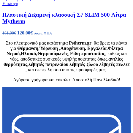
σελίδα
Αυτό
Επιλογή
του
το
προϊόντος
προϊόν
Πλαστική Δεξαμενή κλασσική Σ7 SLIM 500 Λίτρα
έχει
Mytherm
πολλαπλές
παραλλαγές.
Original
Η
120,00
€
161,00
€
συμπ. ΦΠΑ
Οι
price
τρέχουσα
επιλογές
Στο ηλεκτρονικό μας κατάστημα
Pstherm.gr
θα βρεις τα πάντα
was:
τιμή
μπορούν
για
Θέρμανση
,
Ύδρευση
,
Αποχέτευση,
Εργαλεία
,
Φίλτρα
161,00€.
είναι:
να
Νερού,Ηλιακά,Θερμοσίφωνές
,
Είδη προστασίας
, καθώς και
120,00€.
επιλεγούν
νέες, αποδοτικές συσκευές υψηλής ποιότητας όπως,
αντλίες
στη
θερμότητας,λέβητές πετρελαίου λέβητές ξύλου λέβητές πελλετ
σελίδα
, και επωφελή σου από τις προσφορές μας .
του
προϊόντος
Αγόρασε γρήγορα και εύκολα .Αποστολή Πανελλαδικά!