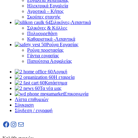
Εργαλεία Μπαταρίας
Ηλεκτρικά Εργαλεία
Αγροτικά – Κήπος
Σκούπες σταχτής
Σιλικόνες-Λιπαντικά
Σιλικόνες & Κόλλες
Πολυουρεθάνη
Καθαριστικά -Λιπαντικά
Ρούχα Εργασίας
Ρούχα προστασίας
Γάντια εργασίας
Παπούτσια Ασφαλείας
Αρχική
Η εταιρεία
Κατάστημα
Τα νέα μας
Επικοινωνία
Λίστα επιθυμιών
Σύγκριση
Σύνδεση / εγγραφή
Facebook
Instagram
Mail