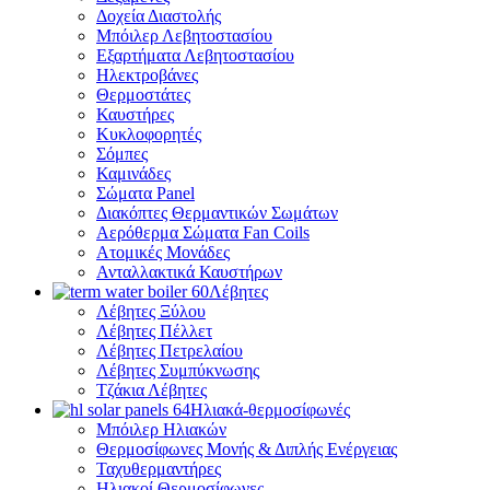
Δοχεία Διαστολής
Μπόιλερ Λεβητοστασίου
Εξαρτήματα Λεβητοστασίου
Ηλεκτροβάνες
Θερμοστάτες
Καυστήρες
Κυκλοφορητές
Σόμπες
Καμινάδες
Σώματα Panel
Διακόπτες Θερμαντικών Σωμάτων
Αερόθερμα Σώματα Fan Coils
Ατομικές Μονάδες
Ανταλλακτικά Καυστήρων
Λέβητες
Λέβητες Ξύλου
Λέβητες Πέλλετ
Λέβητες Πετρελαίου
Λέβητες Συμπύκνωσης
Τζάκια Λέβητες
Ηλιακά-θερμοσίφωνές
Μπόιλερ Ηλιακών
Θερμοσίφωνες Μονής & Διπλής Ενέργειας
Ταχυθερμαντήρες
Ηλιακοί Θερμοσίφωνες