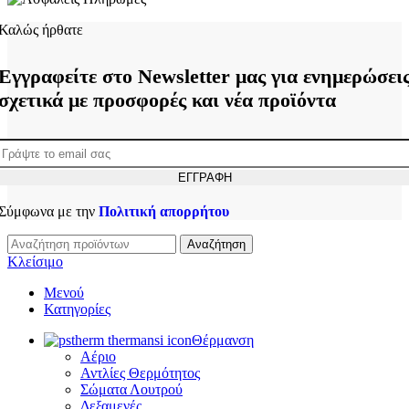
Καλώς ήρθατε
Εγγραφείτε στο Newsletter μας για ενημερώσει
σχετικά με προσφορές και νέα προϊόντα
Σύμφωνα με την
Πολιτική απορρήτου
Αναζήτηση
Κλείσιμο
Μενού
Κατηγορίες
Θέρμανση
Αέριο
Αντλίες Θερμότητος
Σώματα Λουτρού
Δεξαμενές