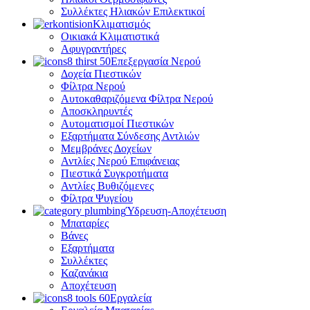
Συλλέκτες Ηλιακών Επιλεκτικοί
Κλιματισμός
Οικιακά Κλιματιστικά
Αφυγραντήρες
Επεξεργασία Νερού
Δοχεία Πιεστικών
Φίλτρα Νερού
Αυτοκαθαριζόμενα Φίλτρα Νερού
Αποσκληρυντές
Αυτοματισμοί Πιεστικών
Εξαρτήματα Σύνδεσης Αντλιών
Μεμβράνες Δοχείων
Αντλίες Νερού Επιφάνειας
Πιεστικά Συγκροτήματα
Αντλίες Βυθιζόμενες
Φίλτρα Ψυγείου
Ύδρευση-Αποχέτευση
Μπαταρίες
Βάνες
Εξαρτήματα
Συλλέκτες
Καζανάκια
Αποχέτευση
Εργαλεία