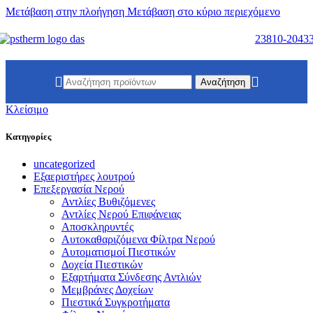
Μετάβαση στην πλοήγηση
Μετάβαση στο κύριο περιεχόμενο
23810-2043
Αναζήτηση
Κλείσιμο
Κατηγορίες
uncategorized
Εξαεριστήρες λουτρού
Επεξεργασία Νερού
Αντλίες Βυθιζόμενες
Αντλίες Νερού Επιφάνειας
Αποσκληρυντές
Αυτοκαθαριζόμενα Φίλτρα Νερού
Αυτοματισμοί Πιεστικών
Δοχεία Πιεστικών
Εξαρτήματα Σύνδεσης Αντλιών
Μεμβράνες Δοχείων
Πιεστικά Συγκροτήματα