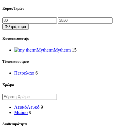
Εύρος Τιμών
Ελάχιστη
Μέγιστη
τιμή
τιμή
Φιλτράρισμα
Κατασκευαστής
Mytherm
Mytherm
15
Τύπος καυσίμου
Πετρέλαιο
6
Χρώμα
Λευκό
Λευκό
9
Μαύρο
9
Διαθεσιμότητα