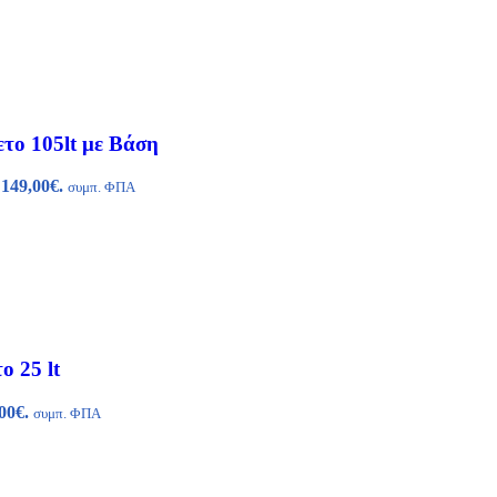
το 105lt με Βάση
 149,00€.
συμπ. ΦΠΑ
ο 25 lt
00€.
συμπ. ΦΠΑ