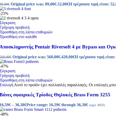
Original price was: 89,00€.
52,00
€
Η τρέχουσα τιμή είναι: 52,
89,00
€
-25%
Σύγκριση
Γρήγορη προβολή
Προσθήκη στη λίστα επιθυμιών
Προσθήκη στο καλάθι
Αποσκληρυντής Pentair Riversoft 4 με Bypass και Ο
Original price was: 560,00€.
420,00
€
Η τρέχουσα τιμή είναι:
560,00
€
-47%
Σύγκριση
Γρήγορη προβολή
Προσθήκη στη λίστα επιθυμιών
Επιλογή
Αυτό το προϊόν έχει πολλαπλές παραλλαγές. Οι επιλογές μπο
Βάνες σφαιρικές Τρίοδες Θηλυκές Brass Form 3255
16,59
€
–
36,38
€
Price range: 16,59€ through 36,38€
συμπ. ΦΠΑ
-48%