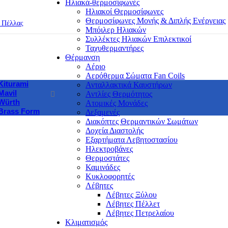
Ηλιακά-θερμοσίφωνές
Ηλιακοί Θερμοσίφωνες
Θερμοσίφωνες Μονής & Διπλής Ενέργειας
. Πέλλας
Μπόιλερ Ηλιακών
Συλλέκτες Ηλιακών Επιλεκτικοί
Ταχυθερμαντήρες
Θέρμανση
Αέριο
Αερόθερμα Σώματα Fan Coils
Kiturami
Ανταλλακτικά Καυστήρων
Mavil
Αντλίες Θερμότητος
Würth
Ατομικές Μονάδες
Brass Form
Δεξαμενές
Διακόπτες Θερμαντικών Σωμάτων
Δοχεία Διαστολής
Εξαρτήματα Λεβητοστασίου
Ηλεκτροβάνες
Θερμοστάτες
Καμινάδες
Κυκλοφορητές
Λέβητες
Λέβητες Ξύλου
Λέβητες Πέλλετ
Λέβητες Πετρελαίου
Κλιματισμός