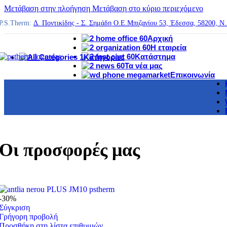
Μετάβαση στην πλοήγηση
Μετάβαση στο κύριο περιεχόμενο
P.S.Therm:
Δ. Ποντικίδης - Σ. Σημάδη Ο.Ε.
Μπιζανίου 53, Έδεσσα, 58200, Ν
Αρχική
Η εταιρεία
Κατάστημα
Κατηγορίες
Τα νέα μας
Θέρμανση
Επικοινωνία
Ηλιακά – Θερμοσίφωνές
Κλιματισμός
Επεξεργασία νερού
Ύδρευση – Αποχέτευση
Εργαλεία
Σιλικόνες – Λιπαντικά
Ρούχα Εργασίας
Οι προσφορές μας
-30%
Σύγκριση
Γρήγορη προβολή
Προσθήκη στη λίστα επιθυμιών