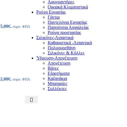
Αφυγραντήρες
Οικιακά Κλιματιστικά
Ρούχα Εργασίας
Γάντια
Παντελόνια Εργασίας
5,00€.
συμπ. ΦΠΑ
Παπούτσια Ασφαλείας
Ρούχα προστασίας
Σιλικόνες-Λιπαντικά
Καθαριστικά -Λιπαντικά
Πολυουρεθάνη
Σιλικόνες & Κόλλες
Ύδρευση-Αποχέτευση
Αποχέτευση
Βάνες
Εξαρτήματα
Καζανάκια
2,00€.
συμπ. ΦΠΑ
Μπαταρίες
Συλλέκτες
η