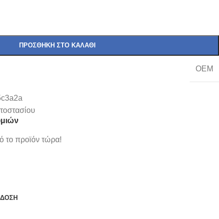
ΠΡΟΣΘΉΚΗ ΣΤΟ ΚΑΛΆΘΙ
OEM
5c3a2a
τοστασίου
υμιών
 το προϊόν τώρα!
ΆΔΟΣΗ