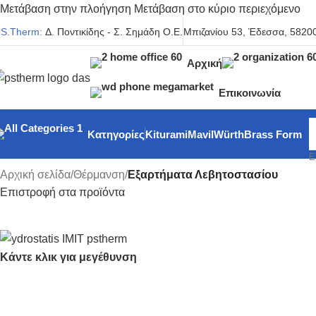
Μετάβαση στην πλοήγηση
Μετάβαση στο κύριο περιεχόμενο
.S.Therm:
Δ. Ποντικίδης - Σ. Σημάδη Ο.Ε.
Μπιζανίου 53, Έδεσσα, 58200
Αρχική
Επικοινωνία
Κατηγορίες
Kiturami
Mavil
Würth
Brass Form
Ε
Αρχική σελίδα
/
Θέρμανση
/
Εξαρτήματα Λεβητοστασίου
Επιστροφή στα προϊόντα
Κάντε κλικ για μεγέθυνση