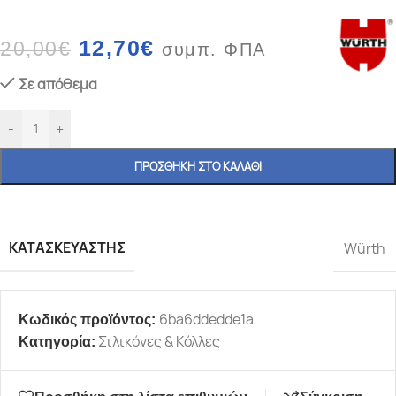
12,70
€
20,00
€
συμπ. ΦΠΑ
Σε απόθεμα
-
+
ΠΡΟΣΘΉΚΗ ΣΤΟ ΚΑΛΆΘΙ
ΚΑΤΑΣΚΕΥΑΣΤΉΣ
Würth
6ba6ddedde1a
Κωδικός προϊόντος:
Σιλικόνες & Κόλλες
Κατηγορία: