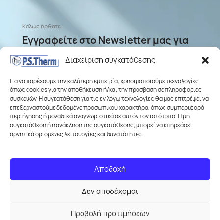
Καλώς ήρθατε
Εγγραφείτε στο Newsletter μας για
ενημερώσεις σχετικά με προσφορές
Διαχείριση συγκατάθεσης
και νέα προϊόντα
Για να παρέχουμε την καλύτερη εμπειρία, χρησιμοποιούμε τεχνολογίες
όπως cookies για την αποθήκευση ή/και την πρόσβαση σε πληροφορίες
συσκευών. Η συγκατάθεση για τις εν λόγω τεχνολογίες θα μας επιτρέψει να
επεξεργαστούμε δεδομένα προσωπικού χαρακτήρα, όπως συμπεριφορά
περιήγησης ή μοναδικά αναγνωριστικά σε αυτόν τον ιστότοπο. Η μη
συγκατάθεση ή η ανάκληση της συγκατάθεσης, μπορεί να επηρεάσει
αρνητικά ορισμένες λειτουργίες και δυνατότητες.
Σύμφωνα με την
Πολιτική απορρήτου
Αποδοχή
Δεν αποδέχομαι
Προβολή προτιμήσεων
Wurth Ταινία
20,00
€