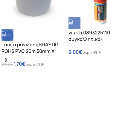
wurth 0893225110
-39%
συγκολλητικό-
Ταινία μόνωσης KRAFTIG
στεγανοποιητικό S-LINE
ROHS PVC 20m 50mm X
9,00
€
διάφανο 280ML
συμπ. ΦΠΑ
0.15mm
1,70
€
2,80
€
συμπ. ΦΠΑ