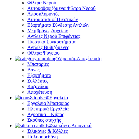
Φίλτρα Νερού
Αυτοκαθαριζόμενα Φίλτρα Νερού
Αποσκληρυντές
Αυτοματισμοί Πιεστικών
Εξαρτήματα Σύνδεσης Αντλιών
Μεμβράνες Δοχείων
Αντλίες Νερού Επιφάνειας
Πιεστικά Συγκροτήματα
Αντλίες Βυθιζόμενες
Φίλτρα Ψυγείου
Ύδρευση-Αποχέτευση
Μπαταρίες
Βάνες
Εξαρτήματα
Συλλέκτες
Καζανάκια
Αποχέτευση
Εργαλεία
Εργαλεία Μπαταρίας
Ηλεκτρικά Εργαλεία
Αγροτικά – Κήπος
Σκούπες σταχτής
Σιλικόνες-Λιπαντικά
Σιλικόνες & Κόλλες
Πολυουρεθάνη