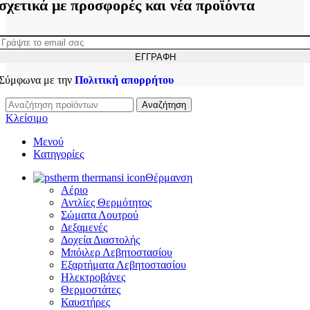
σχετικά με προσφορές και νέα προϊόντα
Σύμφωνα με την
Πολιτική απορρήτου
Αναζήτηση
Κλείσιμο
Μενού
Κατηγορίες
Θέρμανση
Αέριο
Αντλίες Θερμότητος
Σώματα Λουτρού
Δεξαμενές
Δοχεία Διαστολής
Μπόιλερ Λεβητοστασίου
Εξαρτήματα Λεβητοστασίου
Ηλεκτροβάνες
Θερμοστάτες
Καυστήρες