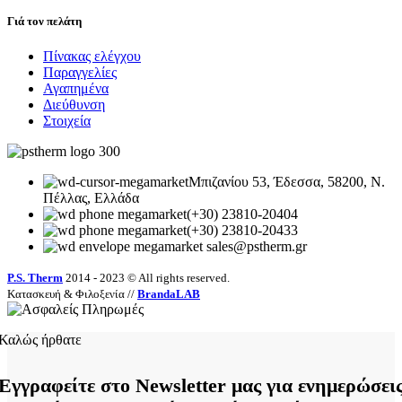
Γιά τον πελάτη
Πίνακας ελέγχου
Παραγγελίες
Αγαπημένα
Διεύθυνση
Στοιχεία
Μπιζανίου 53, Έδεσσα, 58200, Ν.
Πέλλας, Ελλάδα
(+30) 23810-20404
(+30) 23810-20433
sales
@pstherm.gr
P.S. Therm
2014 - 2023 © All rights reserved.
Κατασκευή & Φιλοξενία //
BrandaLAB
Καλώς ήρθατε
Εγγραφείτε στο Newsletter μας για ενημερώσει