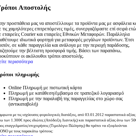
ρόποι Αποστολής
την προσπάθεια μας να αποστέλλουμε τα προϊόντα μας με ασφάλεια κ
ε τις χαμηλότερες επιτρεπόμενες τιμές, συνεργαζόμαστε επί σειρά ετ
ε εταιρείες Courier και εταιρείες Εθνικών Μεταφορών. Παράλληλα
ιαθέτουμε ιδιωτικά φορτηγά για μεταφορές μεγάλων προϊόντων. Έτσι
οιπόν, σε κάθε παραγγελία και ανάλογα με την περιοχή παράδοσης,
πιζητούμε την βέλτιστη προσφορά τιμής. Βάσει των παραπάνω,
ροκύπτουν οι ακόλουθοι τρόποι αποστολής.
είτε περισσότερα
ρόποι πληρωμής
Online Πληρωμή με πιστωτική κάρτα
Πληρωμή με κατάθεση/έμβασμα σε τραπεζικό λογαριασμό
Πληρωμή με την παραλαβή της παραγγελίας στο χώρο σας
(αντικαταβολή)
μφωνα με τις ισχύουσες φορολογικές διατάξεις, από 03.01.2012 παραστατικά αξίας
ω των 1.300€ προς ιδιώτες (Απόδειξη Λιανικής) και παραστατικά αξίας άνω των 5
ος επαγγελματίες/επιχειρήσεις (Τιμολόγιο Πώλησης) θα πρέπει να εξοφλούνται
ΟΝΟ με τους παρακάτω τρόπους: