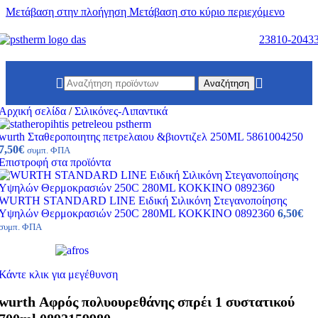
Μετάβαση στην πλοήγηση
Μετάβαση στο κύριο περιεχόμενο
23810-2043
Αναζήτηση
Αρχική σελίδα
/
Σιλικόνες-Λιπαντικά
wurth Σταθεροποιητης πετρελαιου &βιοντιζελ 250ML 5861004250
7,50
€
συμπ. ΦΠΑ
Επιστροφή στα προϊόντα
WURTH STANDARD LINE Ειδική Σιλικόνη Στεγανοποίησης
Υψηλών Θερμοκρασιών 250C 280ML ΚΟΚΚΙΝΟ 0892360
6,50
€
συμπ. ΦΠΑ
Κάντε κλικ για μεγέθυνση
wurth Αφρός πολυουρεθάνης σπρέι 1 συστατικού