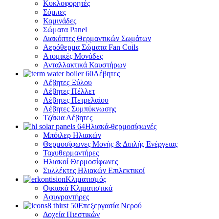
Κυκλοφορητές
Σόμπες
Καμινάδες
Σώματα Panel
Διακόπτες Θερμαντικών Σωμάτων
Αερόθερμα Σώματα Fan Coils
Ατομικές Μονάδες
Ανταλλακτικά Καυστήρων
Λέβητες
Λέβητες Ξύλου
Λέβητες Πέλλετ
Λέβητες Πετρελαίου
Λέβητες Συμπύκνωσης
Τζάκια Λέβητες
Ηλιακά-θερμοσίφωνές
Μπόιλερ Ηλιακών
Θερμοσίφωνες Μονής & Διπλής Ενέργειας
Ταχυθερμαντήρες
Ηλιακοί Θερμοσίφωνες
Συλλέκτες Ηλιακών Επιλεκτικοί
Κλιματισμός
Οικιακά Κλιματιστικά
Αφυγραντήρες
Επεξεργασία Νερού
Δοχεία Πιεστικών