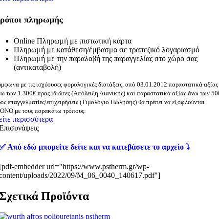
ρόποι πληρωμής
Online Πληρωμή με πιστωτική κάρτα
Πληρωμή με κατάθεση/έμβασμα σε τραπεζικό λογαριασμό
Πληρωμή με την παραλαβή της παραγγελίας στο χώρο σας
(αντικαταβολή)
μφωνα με τις ισχύουσες φορολογικές διατάξεις, από 03.01.2012 παραστατικά αξίας
ω των 1.300€ προς ιδιώτες (Απόδειξη Λιανικής) και παραστατικά αξίας άνω των 5
ος επαγγελματίες/επιχειρήσεις (Τιμολόγιο Πώλησης) θα πρέπει να εξοφλούνται
ΟΝΟ με τους παρακάτω τρόπους:
είτε περισσότερα
Επισυνάψεις
✅ Από εδώ μπορείτε δείτε και να κατεβάσετε το αρχείο ⤵️
[pdf-embedder url="https://www.pstherm.gr/wp-
content/uploads/2022/09/M_06_0040_140617.pdf"]
Σχετικά Προϊόντα