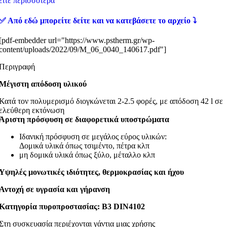
είτε περισσότερα
✅ Από εδώ μπορείτε δείτε και να κατεβάσετε το αρχείο ⤵️
[pdf-embedder url="https://www.pstherm.gr/wp-
content/uploads/2022/09/M_06_0040_140617.pdf"]
Περιγραφή
Μέγιστη απόδοση υλικού
Κατά τον πολυμερισμό διογκώνεται 2-2.5 φορές, με απόδοση 42 l σε
ελεύθερη εκτόνωση
Άριστη πρόσφυση σε διαφορετικά υποστρώματα
Ιδανική πρόσφυση σε μεγάλος εύρος υλικών:
Δομικά υλικά όπως τσιμέντο, πέτρα κλπ
μη δομικά υλικά όπως ξύλο, μέταλλο κλπ
Υψηλές μονωτικές ιδιότητες, θερμοκρασίας και ήχου
Αντοχή σε υγρασία και γήρανση
Κατηγορία πυροπροστασίας: B3 DIN4102
Στη συσκευασία περιέχονται γάντια μιας χρήσης