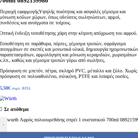
700ml 0892159980
Περιοχή εφαρμογής
Υψηλής ποιότητας και ασφαλές γέμισμα και
μόνωση κοίλων χώρων, όπως οδεύσεις σωληνώσεων, αρμοί,
συνδέσεις και ανοίγματα σε τοίχους.
Οπτική ένδειξη τοποθέτησης χάρη στην κίτρινη απόχρωση του αφρού.
Τοποθέτηση σε παράθυρα, πόρτες, γέμισμα τρυπών, σφράγισμα
ανοιγμάτων σε σκεπές και μονωτικά υλικά, δημιουργία ηχομονωτικώ
παραπετασμάτων, αρμολόγηση και μόνωση κεραμιδιών, χωρισμάτων
κ.λπ., καθώς και γέμισμα τρυπών γύρω από σωλήνες.
Πρόσφυση σε μπετόν, πέτρα, σκληρό PVC, μέταλλο και ξύλο. Χωρίς
πρόσφυση σε πολυαιθυλένιο, σιλικόνη, PTFE και λιπαρές ουσίες.
5,50
€
συμπ. ΦΠΑ
Σε απόθεμα
wurth Αφρός πολυουρεθάνης σπρέι 1 συστατικού 700ml 0892159
-