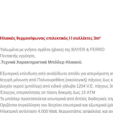
Ηλιακός θερμοσίφωνας επιλεκτικός Ι Ι συλλέκτες 3m²
Υαλωμένα με γνήσιο σμάλτο (glass) της BAYER & FERRO
Πενταετής εγγύηση.
.
Τεχνικά Χαρακτηριστικά Μπόϊλερ Ηλιακού.
Εξωτερική επένδυση από ανοξείδωτο ατσάλι για απεριόριστη α
Ισχυρή μόνωση από Πολυουρεθάνη (οικολογική) πάχους έως κ
Δοχείο νερού (μπόϊλερ) από ειδικό χάλυβα 1204 V.E. πάχους 3
Έλεγχος στεγανότητας σε πίεση δοκιμής έως 15 ATM
Το μπόϊλερ προστατεύεται εσωτερικά από διπλές διαδοχικές 
Οριζόντια συγκόλληση του δοχείου εσωτερικά και εξωτερικά (μία
Ηλεκτρική αντίσταση 4.000 Watt, θερμοστάτης ασφαλείας και α