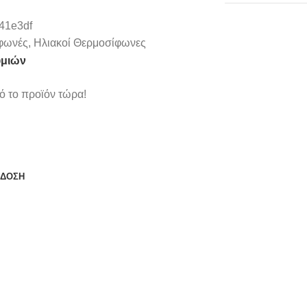
41e3df
φωνές
,
Ηλιακοί Θερμοσίφωνες
υμιών
 το προϊόν τώρα!
ΆΔΟΣΗ