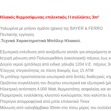
Ηλιακός θερμοσίφωνας επιλεκτικός Ι Ι συλλέκτες 3m²
Υαλωμένα με γνήσιο σμάλτο (glass) της BAYER & FERRO
Πενταετής εγγύηση.
.
Τεχνικά Χαρακτηριστικά Μπόϊλερ Ηλιακού.
Εξωτερική επένδυση από ανοξείδωτο ατσάλι για απεριόριστη α
Ισχυρή μόνωση από Πολυουρεθάνη (οικολογική) πάχους έως κ
Δοχείο νερού (μπόϊλερ) από ειδικό χάλυβα 1204 V.E. πάχους 3
Έλεγχος στεγανότητας σε πίεση δοκιμής έως 15 ATM
Το μπόϊλερ προστατεύεται εσωτερικά από διπλές διαδοχικές 
Οριζόντια συγκόλληση του δοχείου εσωτερικά και εξωτερικά (μία
Ηλεκτρική αντίσταση 4.000 Watt, θερμοστάτης ασφαλείας και α
Περιμετρικός εναλλάκτης κλειστού κυκλώματος που καλύπτει έ
Πτερύγια απορροφητικά από μπλε επιλεκτικό Tinox
Μόνωση από υαλοβάμβακα 30mm στο πίσω μέρος του συλλέκτ