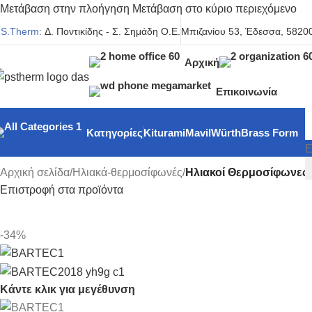
Μετάβαση στην πλοήγηση
Μετάβαση στο κύριο περιεχόμενο
.S.Therm:
Δ. Ποντικίδης - Σ. Σημάδη Ο.Ε.
Μπιζανίου 53, Έδεσσα, 58200
Αρχική
Επικοινωνία
Κατηγορίες
Kiturami
Mavil
Würth
Brass Form
Ε
Αρχική σελίδα
/
Ηλιακά-θερμοσίφωνές
/
Ηλιακοί Θερμοσίφωνες
Επιστροφή στα προϊόντα
-34%
Κάντε κλικ για μεγέθυνση