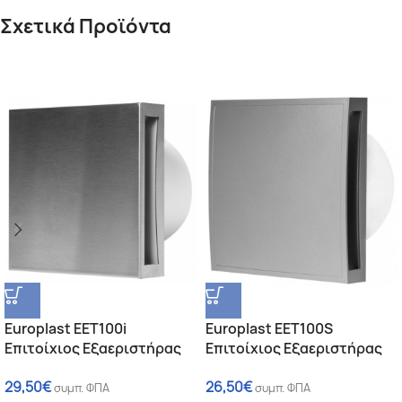
Σχετικά Προϊόντα
Europlast EET100i
Europlast EET100S
Επιτοίχιος Εξαεριστήρας
Επιτοίχιος Εξαεριστήρας
Μπάνιου 100mm με
Μπάνιου 100mm Ασημί
29,50
€
26,50
€
Ανοξείδωτο (Inox) κάλυμμα
συμπ. ΦΠΑ
συμπ. ΦΠΑ