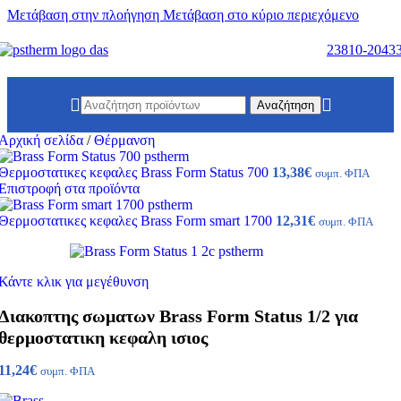
Μετάβαση στην πλοήγηση
Μετάβαση στο κύριο περιεχόμενο
23810-2043
Αναζήτηση
Αρχική σελίδα
/
Θέρμανση
Θερμοστατικες κεφαλες Brass Form Status 700
13,38
€
συμπ. ΦΠΑ
Επιστροφή στα προϊόντα
Θερμοστατικες κεφαλες Brass Form smart 1700
12,31
€
συμπ. ΦΠΑ
Κάντε κλικ για μεγέθυνση
Διακοπτης σωματων Brass Form Status 1/2 για
θερμοστατικη κεφαλη ισιος
11,24
€
συμπ. ΦΠΑ