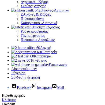
Αγροτικά – Κήπος
Σκούπες σταχτής
Σιλικόνες-Λιπαντικά
Σιλικόνες & Κόλλες
Πολυουρεθάνη
Καθαριστικά -Λιπαντικά
Ρούχα Εργασίας
Ρούχα προστασίας
Γάντια εργασίας
Παπούτσια Ασφαλείας
Αρχική
Η εταιρεία
Κατάστημα
Τα νέα μας
Επικοινωνία
Λίστα επιθυμιών
Σύγκριση
Σύνδεση / εγγραφή
Facebook
Instagram
Mail
Καλάθι αγορών
Κλείσιμο
Σύνδεση