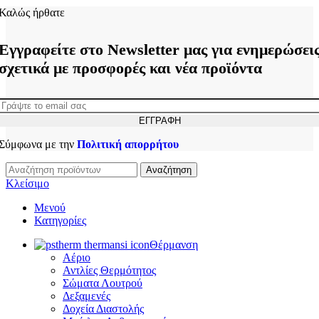
Καλώς ήρθατε
Εγγραφείτε στο Newsletter μας για ενημερώσει
σχετικά με προσφορές και νέα προϊόντα
Σύμφωνα με την
Πολιτική απορρήτου
Αναζήτηση
Κλείσιμο
Μενού
Κατηγορίες
Θέρμανση
Αέριο
Αντλίες Θερμότητος
Σώματα Λουτρού
Δεξαμενές
Δοχεία Διαστολής