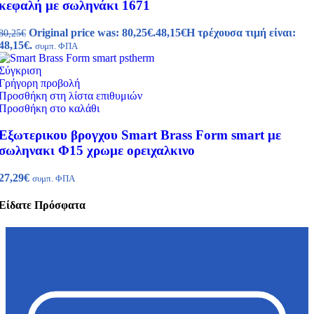
κεφαλή με σωληνάκι 1671
Original price was: 80,25€.
48,15
€
Η τρέχουσα τιμή είναι:
80,25
€
48,15€.
συμπ. ΦΠΑ
Σύγκριση
Γρήγορη προβολή
Προσθήκη στη λίστα επιθυμιών
Προσθήκη στο καλάθι
Εξωτερικου βρογχου Smart Brass Form smart με
σωληνακι Φ15 χρωμε ορειχαλκινο
27,29
€
συμπ. ΦΠΑ
Είδατε Πρόσφατα