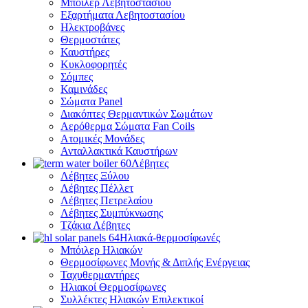
Μπόιλερ Λεβητοστασίου
Εξαρτήματα Λεβητοστασίου
Ηλεκτροβάνες
Θερμοστάτες
Καυστήρες
Κυκλοφορητές
Σόμπες
Καμινάδες
Σώματα Panel
Διακόπτες Θερμαντικών Σωμάτων
Αερόθερμα Σώματα Fan Coils
Ατομικές Μονάδες
Ανταλλακτικά Καυστήρων
Λέβητες
Λέβητες Ξύλου
Λέβητες Πέλλετ
Λέβητες Πετρελαίου
Λέβητες Συμπύκνωσης
Τζάκια Λέβητες
Ηλιακά-θερμοσίφωνές
Μπόιλερ Ηλιακών
Θερμοσίφωνες Μονής & Διπλής Ενέργειας
Ταχυθερμαντήρες
Ηλιακοί Θερμοσίφωνες
Συλλέκτες Ηλιακών Επιλεκτικοί