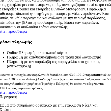
την προσπάθεια μας να αποστέλλουμε τα προϊόντα μας με ασφάλεια κ
ε τις χαμηλότερες επιτρεπόμενες τιμές, συνεργαζόμαστε επί σειρά ετ
ε εταιρείες Courier και εταιρείες Εθνικών Μεταφορών. Παράλληλα
ιαθέτουμε ιδιωτικά φορτηγά για μεταφορές μεγάλων προϊόντων. Έτσι
οιπόν, σε κάθε παραγγελία και ανάλογα με την περιοχή παράδοσης,
πιζητούμε την βέλτιστη προσφορά τιμής. Βάσει των παραπάνω,
ροκύπτουν οι ακόλουθοι τρόποι αποστολής.
είτε περισσότερα
ρόποι πληρωμής
Online Πληρωμή με πιστωτική κάρτα
Πληρωμή με κατάθεση/έμβασμα σε τραπεζικό λογαριασμό
Πληρωμή με την παραλαβή της παραγγελίας στο χώρο σας
(αντικαταβολή)
μφωνα με τις ισχύουσες φορολογικές διατάξεις, από 03.01.2012 παραστατικά αξίας
ω των 1.300€ προς ιδιώτες (Απόδειξη Λιανικής) και παραστατικά αξίας άνω των 5
ος επαγγελματίες/επιχειρήσεις (Τιμολόγιο Πώλησης) θα πρέπει να εξοφλούνται
ΟΝΟ με τους παρακάτω τρόπους:
είτε περισσότερα
Περιγραφή
Σώμα από σφυρήλατο ορείχαλκο με επιμετάλλωση Νίκελ και
Χρώμιο.