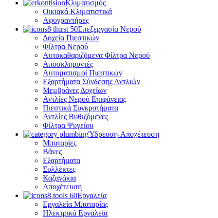
Κλιματισμός
Οικιακά Κλιματιστικά
Αφυγραντήρες
Επεξεργασία Νερού
Δοχεία Πιεστικών
Φίλτρα Νερού
Αυτοκαθαριζόμενα Φίλτρα Νερού
Αποσκληρυντές
Αυτοματισμοί Πιεστικών
Εξαρτήματα Σύνδεσης Αντλιών
Μεμβράνες Δοχείων
Αντλίες Νερού Επιφάνειας
Πιεστικά Συγκροτήματα
Αντλίες Βυθιζόμενες
Φίλτρα Ψυγείου
Ύδρευση-Αποχέτευση
Μπαταρίες
Βάνες
Εξαρτήματα
Συλλέκτες
Καζανάκια
Αποχέτευση
Εργαλεία
Εργαλεία Μπαταρίας
Ηλεκτρικά Εργαλεία