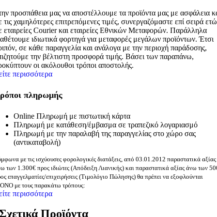
την προσπάθεια μας να αποστέλλουμε τα προϊόντα μας με ασφάλεια κ
ε τις χαμηλότερες επιτρεπόμενες τιμές, συνεργαζόμαστε επί σειρά ετ
ε εταιρείες Courier και εταιρείες Εθνικών Μεταφορών. Παράλληλα
ιαθέτουμε ιδιωτικά φορτηγά για μεταφορές μεγάλων προϊόντων. Έτσι
οιπόν, σε κάθε παραγγελία και ανάλογα με την περιοχή παράδοσης,
πιζητούμε την βέλτιστη προσφορά τιμής. Βάσει των παραπάνω,
ροκύπτουν οι ακόλουθοι τρόποι αποστολής.
είτε περισσότερα
ρόποι πληρωμής
Online Πληρωμή με πιστωτική κάρτα
Πληρωμή με κατάθεση/έμβασμα σε τραπεζικό λογαριασμό
Πληρωμή με την παραλαβή της παραγγελίας στο χώρο σας
(αντικαταβολή)
μφωνα με τις ισχύουσες φορολογικές διατάξεις, από 03.01.2012 παραστατικά αξίας
ω των 1.300€ προς ιδιώτες (Απόδειξη Λιανικής) και παραστατικά αξίας άνω των 5
ος επαγγελματίες/επιχειρήσεις (Τιμολόγιο Πώλησης) θα πρέπει να εξοφλούνται
ΟΝΟ με τους παρακάτω τρόπους:
είτε περισσότερα
Σχετικά Προϊόντα