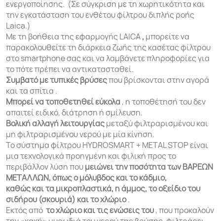
ενεργοποίησης. (Σε σύγκριση με τη χωρητικότητα και
την εγκατάσταση του ενθέτου φίλτρου διπλής ροής
Laica.)
Με τη βοήθεια της εφαρμογής LAICA
,
μπορείτε να
παρακολουθείτε τη διάρκεια ζωής της κασέτας φίλτρου
στο smartphone σας και να λαμβάνετε πληροφορίες για
το πότε πρέπει να αντικατασταθεί.
Συμβατό
με τυπικές βρύσες
που βρίσκονται στην αγορά
και τα σπίτια .
Μπορεί να τοποθετηθεί εύκολα
, η τοποθέτησή του δεν
απαιτεί ειδικό, διάτρηση ή σμίλευση.
Βολική αλλαγή λειτουργίας
μεταξύ φιλτραρισμένου και
μη φιλτραρισμένου νερού με μία κίνηση.
Το σύστημα φίλτρου HYDROSMART + METAL STOP είναι
μια τεχνολογικά προηγμένη και φιλική προς το
περιβάλλον λύση που
μειώνει την ποσότητα των ΒΑΡΕΩΝ
ΜΕΤΑΛΛΩΝ, όπως ο μόλυβδος και το κάδμιο,
καθώς
και τα μικροπλαστικά, η άμμος, το οξείδιο του
σιδήρου (σκουριά) και το χλώριο
.
Εκτός από
το χλώριο και τις ενώσεις του
, που προκαλούν
την «κακή» μυρωδιά του νερού της βρύσης, φιλτράρει