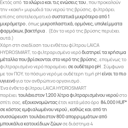
Εκτός από
το χλώριο και τις ενώσεις του
, που προκαλούν
την «κακή» μυρωδιά του νερού της βρύσης, φιλτράρει
επίσης αποτελεσματικά
συστατικά μικρότερα από 1
μικρόμετρο
, όπως
μικροπλαστικά, ορμόνες, υπολείμματα
φαρμάκων, βακτήρια
. (Εάν το νερό της βρύσης περιέχει
αυτά.)
Χάρη στη σχεδίαση του ενθέτου φίλτρου LAICA
HYDROSMART, το φιλτραρισμένο νερό
διατηρεί τα χρήσιμα
μέταλλα που βρίσκονται στο νερό της βρύσης
, επομένως το
φιλτραρισμένο νερό παραμένει
σε ουδέτερο pH
. Σύμφωνα
με τον ΠΟΥ, το πόσιμο νερό με ουδέτερη τιμή pH
είναι το πιο
υγιεινό
για τον ανθρώπινο οργανισμό .
Ένα ένθετο φίλτρου LAICA HYDROSMART
παρέχει
τουλάχιστον 1.200 λίτρα φιλτραρισμένου νερού
στο
σπίτι σας,
εξοικονομώντας
έτσι κατά μέσο όρο
84.000 HUF*
σε κόστος εμφιαλωμένου νερού , καθώς και
από τη
συσσώρευση τουλάχιστον 800 απορριμμάτων από
μπουκάλια κατοικίδιων ζώων
σε διάστημα 4