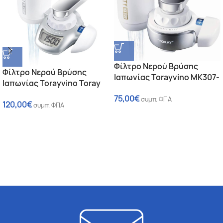
Φίλτρο Νερού Βρύσης
Φίλτρο Νερού Βρύσης
Ιαπωνίας Torayvino MK307-
Ιαπωνίας Torayvino Toray
EG-EU
Torayvino MK204MX Λευκό
75,00
€
συμπ. ΦΠΑ
120,00
€
Κοκκώδης Ενεργός
συμπ. ΦΠΑ
Άνθρακας / Μεμβράνες
Κοίλων Ινών 0.1 μm