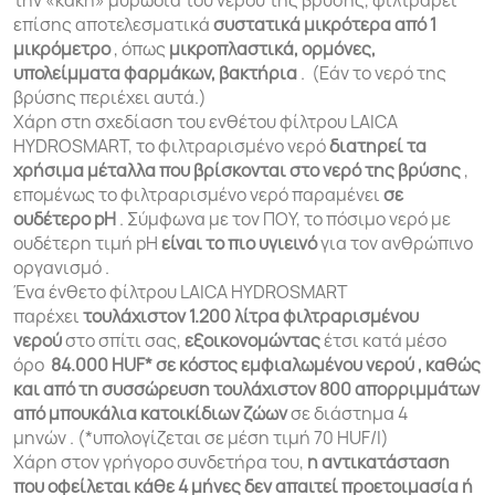
επίσης αποτελεσματικά
συστατικά μικρότερα από 1
μικρόμετρο
, όπως
μικροπλαστικά, ορμόνες,
υπολείμματα φαρμάκων, βακτήρια
. (Εάν το νερό της
βρύσης περιέχει αυτά.)
Χάρη στη σχεδίαση του ενθέτου φίλτρου LAICA
HYDROSMART, το φιλτραρισμένο νερό
διατηρεί τα
χρήσιμα μέταλλα που βρίσκονται στο νερό της βρύσης
,
επομένως το φιλτραρισμένο νερό παραμένει
σε
ουδέτερο pH
. Σύμφωνα με τον ΠΟΥ, το πόσιμο νερό με
ουδέτερη τιμή pH
είναι το πιο υγιεινό
για τον ανθρώπινο
οργανισμό .
Ένα ένθετο φίλτρου LAICA HYDROSMART
παρέχει
τουλάχιστον 1.200 λίτρα φιλτραρισμένου
νερού
στο σπίτι σας,
εξοικονομώντας
έτσι κατά μέσο
όρο
84.000 HUF* σε κόστος εμφιαλωμένου νερού , καθώς
και
από τη συσσώρευση τουλάχιστον 800 απορριμμάτων
από μπουκάλια κατοικίδιων ζώων
σε διάστημα 4
μηνών . (*υπολογίζεται σε μέση τιμή 70 HUF/l)
Χάρη στον γρήγορο συνδετήρα του,
η αντικατάσταση
που οφείλεται κάθε 4 μήνες δεν απαιτεί προετοιμασία ή