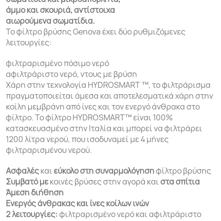
άμμο και σκουριά, αντίστοιχα
αιωρούμενα σωματίδια.
Το φίλτρο βρύσης Genova έχει δύο ρυθμιζόμενες
λειτουργίες:
φιλτραρισμένο πόσιμο νερό
αφιλτράριστο νερό, ντους με βρύση
Χάρη στην τεχνολογία HYDROSMART ™, το φιλτράρισμα
πραγματοποιείται άμεσα και αποτελεσματικά χάρη στην
κοίλη μεμβράνη από ίνες και τον ενεργό άνθρακα στο
φίλτρο. Το φίλτρο HYDROSMART™ είναι 100%
κατασκευασμένο στην Ιταλία και μπορεί να φιλτράρει
1200 λίτρα νερού, που ισοδυναμεί με 4 μήνες
φιλτραρισμένου νερού.
Ασφαλές
και
εύκολο στη συναρμολόγηση
φίλτρο βρύσης
Συμβατό με
κοινές βρύσες στην αγορά και
στα σπίτια
Άμεση διήθηση
Ενεργός άνθρακας και ίνες κοίλων ινών
2 ​​λειτουργίες:
φιλτραρισμένο νερό και αφιλτράριστο