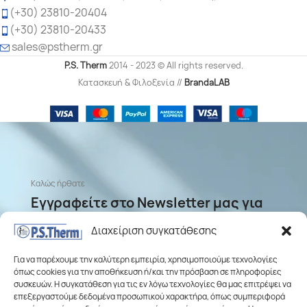
(+30) 23810-20404
(+30) 23810-20433
sales
@pstherm.gr
P.S. Therm
2014 - 2023 © All rights reserved.
Κατασκευή & Φιλοξενία //
BrandaLAB
Καλώς ήρθατε
Εγγραφείτε στο Newsletter μας για
ενημερώσεις σχετικά με προσφορές
Διαχείριση συγκατάθεσης
και νέα προϊόντα
Για να παρέχουμε την καλύτερη εμπειρία, χρησιμοποιούμε τεχνολογίες
όπως cookies για την αποθήκευση ή/και την πρόσβαση σε πληροφορίες
συσκευών. Η συγκατάθεση για τις εν λόγω τεχνολογίες θα μας επιτρέψει να
επεξεργαστούμε δεδομένα προσωπικού χαρακτήρα, όπως συμπεριφορά