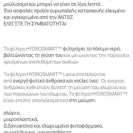
μούλιασμα και μπορεί να γίνει σε λίγα λεπτά
.
Ένα ασφαλές προϊόν ευρωπαϊκής κατασκευής ελεγμένο
και εγκεκριμένο από την ÁNTSZ.
ΕΛΕΓΞΤΕ ΤΗ ΣΥΜΒΑΤΟΤΗΤΑ!
Το φίλτρο HYDROSMART™
φιλτράρει το πόσιμο νερό,
βελτιώνοντας τη γεύση του
και μειώνοντας την παρουσία
ορισμένων ανεπιθύμητων ουσιών.
Τα φίλτρα HYDROSMART™ Laica αποτελούνται
από
ενεργό φυτικό άνθρακα και κοίλες ίνες
. Οι ενεργοί
άνθρακες καθιστούν δυνατή τη μείωση του χλωρίου και
των παραγώγων του χλωρίου. Το φίλτρο HYDROSMART™
είναι επίσης αποτελεσματικό
στη μείωση:
χλώριο,
μικροπλαστικά,
ζιζανιοκτόνα και χλωριωμένα φυτοφάρμακα,
σωματίδια και μικροαπόβλητα,