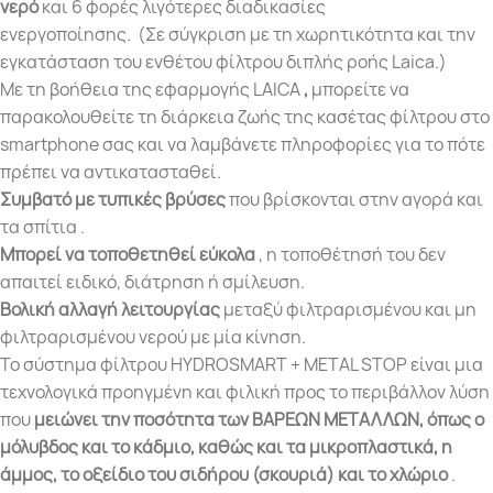
νερό
και 6 φορές λιγότερες διαδικασίες
ενεργοποίησης. (Σε σύγκριση με τη χωρητικότητα και την
εγκατάσταση του ενθέτου φίλτρου διπλής ροής Laica.)
Με τη βοήθεια της εφαρμογής LAICA
,
μπορείτε να
παρακολουθείτε τη διάρκεια ζωής της κασέτας φίλτρου στο
smartphone σας και να λαμβάνετε πληροφορίες για το πότε
πρέπει να αντικατασταθεί.
Συμβατό
με τυπικές βρύσες
που βρίσκονται στην αγορά και
τα σπίτια .
Μπορεί να τοποθετηθεί εύκολα
, η τοποθέτησή του δεν
απαιτεί ειδικό, διάτρηση ή σμίλευση.
Βολική αλλαγή λειτουργίας
μεταξύ φιλτραρισμένου και μη
φιλτραρισμένου νερού με μία κίνηση.
Το σύστημα φίλτρου HYDROSMART + METAL STOP είναι μια
τεχνολογικά προηγμένη και φιλική προς το περιβάλλον λύση
που
μειώνει την ποσότητα των ΒΑΡΕΩΝ ΜΕΤΑΛΛΩΝ, όπως ο
μόλυβδος και το κάδμιο, καθώς
και τα μικροπλαστικά, η
άμμος, το οξείδιο του σιδήρου (σκουριά) και το χλώριο
.