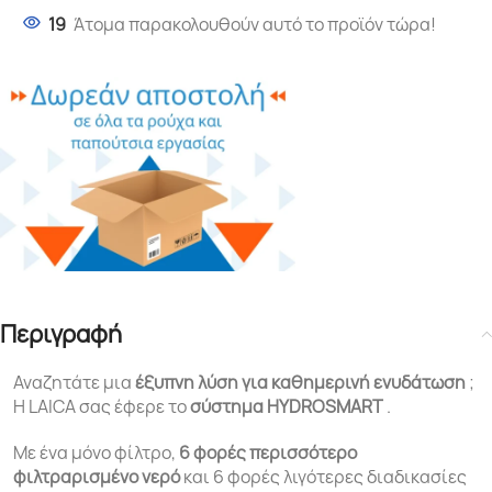
19
Άτομα παρακολουθούν αυτό το προϊόν τώρα!
Περιγραφή
Αναζητάτε μια
έξυπνη λύση για
καθημερινή ενυδάτωση
;
Η LAICA σας έφερε το
σύστημα HYDROSMART
.
Με ένα μόνο φίλτρο,
6 φορές περισσότερο
φιλτραρισμένο νερό
και 6 φορές λιγότερες διαδικασίες